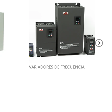
VARIADORES DE FRECUENCIA
R
P