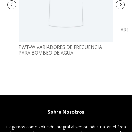
ARR
PWT-W VARIADORES DE FRECUENCIA
PARA BOMBEO DE AGUA
Sobre Nosotros
Llegamos como solución integral al sector industrial en el área